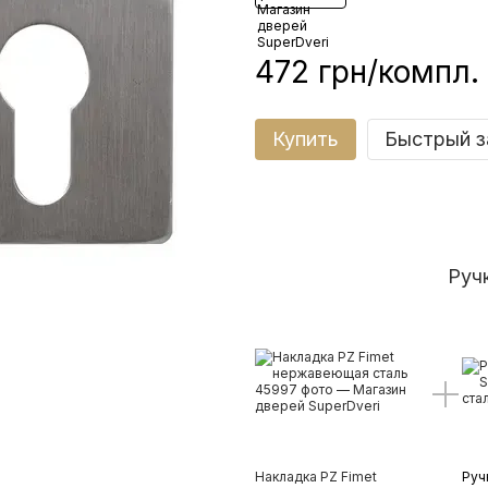
472 грн/компл.
Купить
Быстрый з
Ручк
Накладка PZ Fimet
Руч