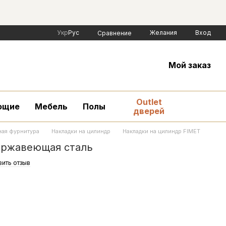
Укр
Рус
Желания
Вход
Сравнение
Мой заказ
Outlet
ющие
Мебель
Полы
дверей
ая фурнитура
Накладки на цилиндр
Накладки на цилиндр FIMET
нержавеющая сталь
вить отзыв