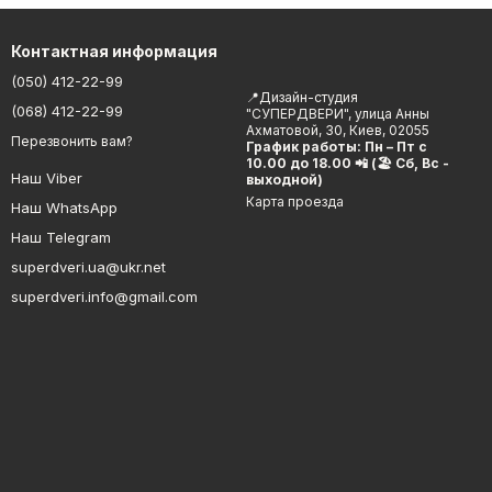
Контактная информация
(050) 412-22-99
📍Дизайн-студия
(068) 412-22-99
"СУПЕРДВЕРИ", улица Анны
Ахматовой, 30, Киев, 02055
Перезвонить вам?
График работы: Пн – Пт с
10.00 до 18.00 📲 (🏖 Сб, Вс -
Наш Viber
выходной)
Карта проезда
Наш WhatsApp
Наш Telegram
superdveri.ua@ukr.net
superdveri.info@gmail.com