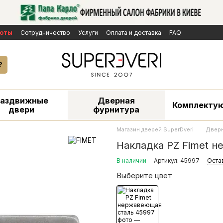
боты
Сотрудничество
Услуги
Оплата и доставка
FAQ
личной оферты
Бренды
Новости
екламаций
?
Раздвижные
Дверная
Комплекту
двери
фурнитура
Магазин дверей SuperDveri
Дверн
Накладка PZ Fimet 
В наличии
Артикул: 45997
Оста
Выберите цвет