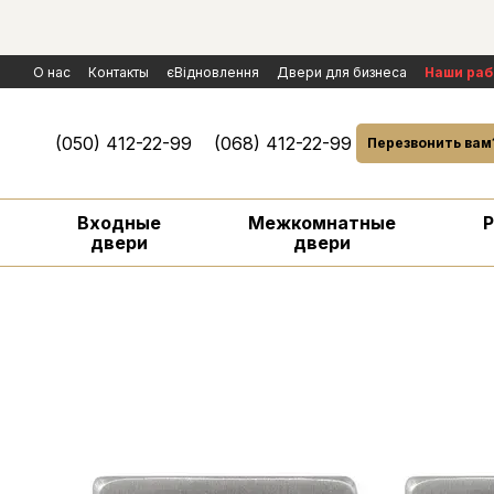
Перейти к основному контенту
О нас
Контакты
єВідновлення
Двери для бизнеса
Наши ра
Политика конфиденциальности
Обмен и возврат
Договор пуб
Условия гарантии и сервисного обслуживания
Рассмотрение р
(050) 412-22-99
(068) 412-22-99
Перезвонить вам
Входные
Межкомнатные
двери
двери