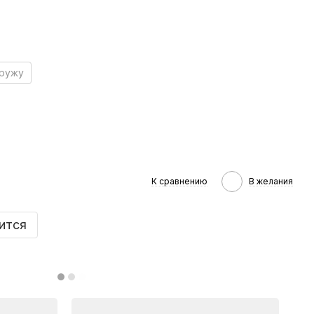
аружу
К сравнению
В желания
ится