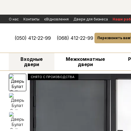
Перейти к основному контенту
О нас
Контакты
єВідновлення
Двери для бизнеса
Наши ра
Политика конфиденциальности
Обмен и возврат
Договор пуб
Условия гарантии и сервисного обслуживания
Рассмотрение р
(050) 412-22-99
(068) 412-22-99
Перезвонить вам
Входные
Межкомнатные
двери
двери
CНЯТО С ПРОИЗВОДСТВА