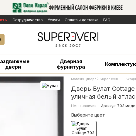
боты
Сотрудничество
Услуги
Оплата и доставка
FAQ
личной оферты
Бренды
Новости
екламаций
?
Раздвижные
Дверная
Комплекту
двери
фурнитура
Магазин дверей SuperDveri
Входн
Дверь Булат Cottage 
уличная белый атлас
Нет в наличии
Артикул: 703 модел
Выберите цвет