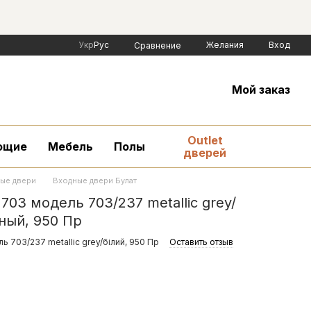
Укр
Рус
Желания
Вход
Сравнение
Мой заказ
Outlet
ющие
Мебель
Полы
дверей
ые двери
Входные двери Булат
703 модель 703/237 metallic grey/
ный, 950 Пр
ь 703/237 metallic grey/білий, 950 Пр
Оставить отзыв