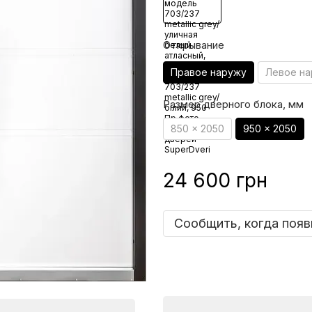
Открывание
Правое наружу
Левое н
Размер дверного блока, мм
850 x 2050
950 x 2050
24 600 грн
Сообщить, когда появ