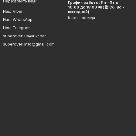
Перезвонить вам?
График работы: Пн – Пт с
10.00 до 18.00 📲 (🏖 Сб, Вс -
Наш Viber
выходной)
Карта проезда
Наш WhatsApp
Наш Telegram
superdveri.ua@ukr.net
superdveri.info@gmail.com