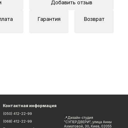
и
Добавить отзыв
плата
Гарантия
Возврат
Контактная информация
(050) 412-22-99
📍Дизайн-студия
(068) 412-22-99
"СУПЕРДВЕРИ", улица Анны
Ахматовой, 30, Киев, 02055