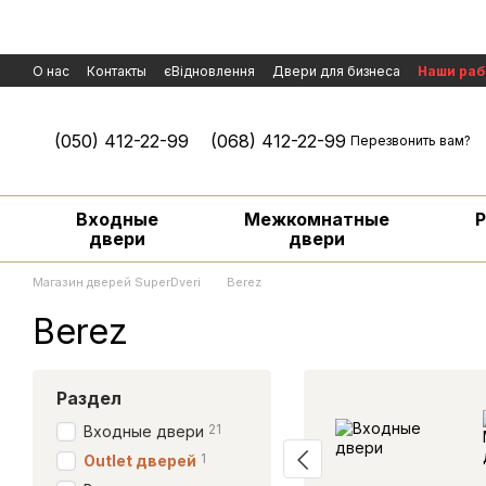
Перейти к основному контенту
О нас
Контакты
єВідновлення
Двери для бизнеса
Наши ра
Политика конфиденциальности
Обмен и возврат
Договор пуб
Условия гарантии и сервисного обслуживания
Рассмотрение р
(050) 412-22-99
(068) 412-22-99
Перезвонить вам?
Входные
Межкомнатные
двери
двери
Магазин дверей SuperDveri
Berez
Berez
Раздел
21
Входные двери
1
Outlet дверей