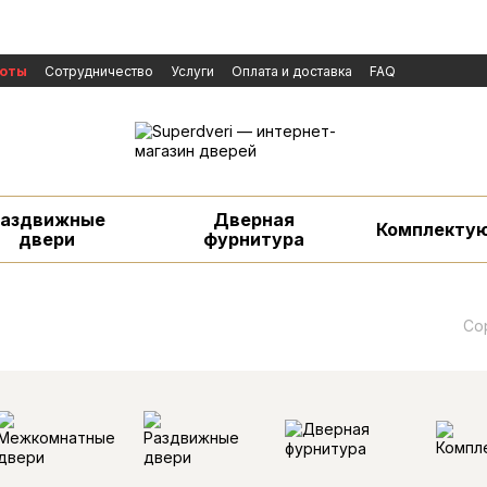
боты
Сотрудничество
Услуги
Оплата и доставка
FAQ
личной оферты
Бренды
Новости
екламаций
Раздвижные
Дверная
Комплекту
двери
фурнитура
Со