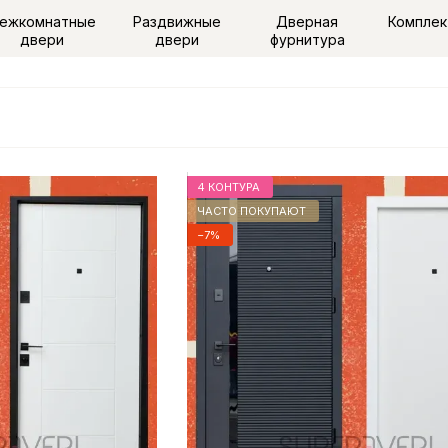
ежкомнатные
Раздвижные
Дверная
Компле
двери
двери
фурнитура
4 КОНТУРА
ЧАСТО ПОКУПАЮТ
−7%