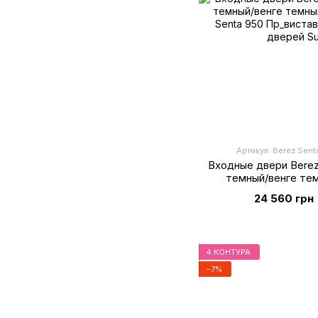
Артикул: Berez Sen
Входные двери Berez
темный/венге тем
24 560 грн
4 КОНТУРА
−7%