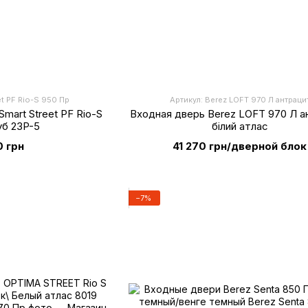
et PF Rio-S 950 Пр
Артикул: Berez LOFT 970 Л антраци
mart Street PF Rio-S
Входная дверь Berez LOFT 970 Л а
уб 23P-5
білий атлас
0 грн
41 270 грн/дверной блок
−7%