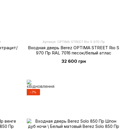
т
Артикул: OPTIMA STREET Rio S 970 Пр
нтрацит/
Входная дверь Berez OPTIMA STREET Rio S
970 Пр RAL 7016 песок/белый атлас
32 600 грн
−7%