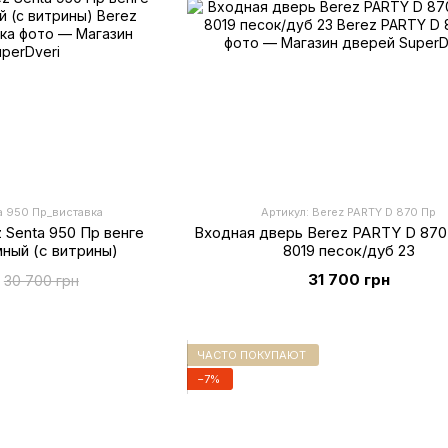
ta 950 Пр_виставка
Артикул: Berez PARTY D 870 Пр
 Senta 950 Пр венге
Входная дверь Berez PARTY D 870
ный (с витрины)
8019 песок/дуб 23
31 700 грн
30 700 грн
ЧАСТО ПОКУПАЮТ
−7%