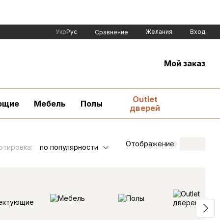
Укр
Рус
Желания
Вход
Сравнение
Мой заказ
Outlet
ющие
Мебель
Полы
дверей
Отображение:
ртировка:
по популярности