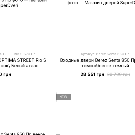
 STREET Rio S 870 Пр
Артикул: Berez Senta 850 Пр
OPTIMA STREET Rio S
Входные двери Berez Senta 850 П
есок\ Белый атлас
темный/венге темный
0 грн
28 551 грн
30 700 грн
NEW